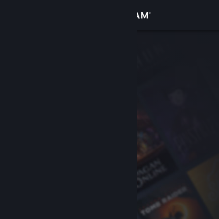
Se connecter
Magasin
Communauté
À propos
Support
Changer la langue
Télécharger l'application mobile Steam
Voir version ordi. du site