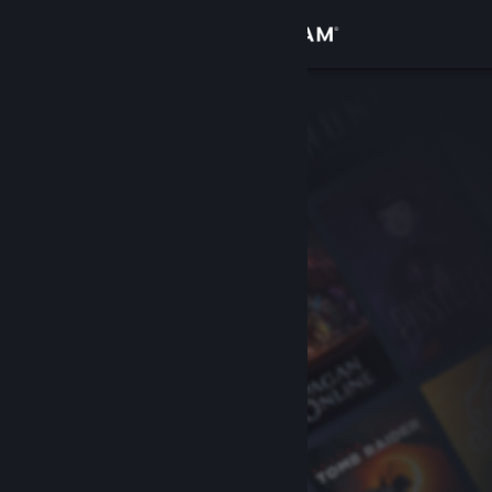
Se connecter
Magasin
Communauté
À propos
Support
Changer la langue
Télécharger l'application mobile Steam
Voir version ordi. du site