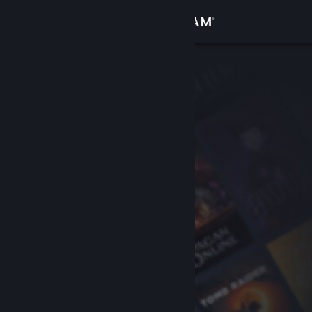
Se connecter
Magasin
Communauté
À propos
Support
Changer la langue
Télécharger l'application mobile Steam
Voir version ordi. du site