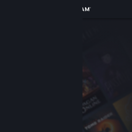
Se connecter
Magasin
Communauté
À propos
Support
Changer la langue
Télécharger l'application mobile Steam
Voir version ordi. du site