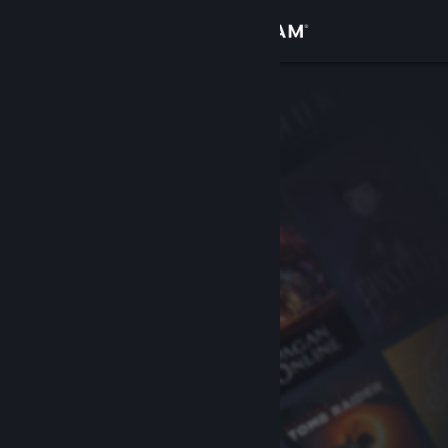
Se connecter
Magasin
Communauté
À propos
Support
Changer la langue
Télécharger l'application mobile Steam
Voir version ordi. du site