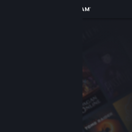
Se connecter
Magasin
Communauté
À propos
Support
Changer la langue
Télécharger l'application mobile Steam
Voir version ordi. du site