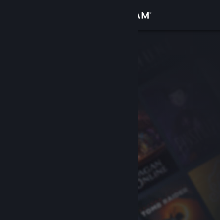
Se connecter
Magasin
Communauté
À propos
Support
Changer la langue
Télécharger l'application mobile Steam
Voir version ordi. du site