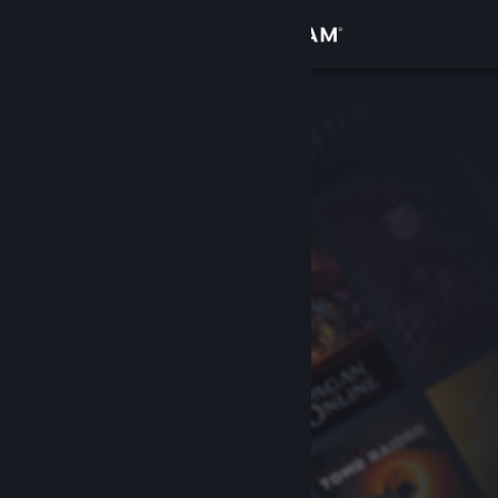
Se connecter
Magasin
Communauté
À propos
Support
Changer la langue
Télécharger l'application mobile Steam
Voir version ordi. du site