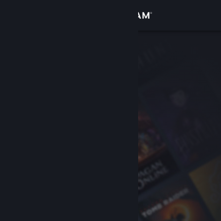
Se connecter
Magasin
Communauté
À propos
Support
Changer la langue
Télécharger l'application mobile Steam
Voir version ordi. du site