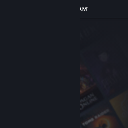
Se connecter
Magasin
Communauté
À propos
Support
Changer la langue
Télécharger l'application mobile Steam
Voir version ordi. du site