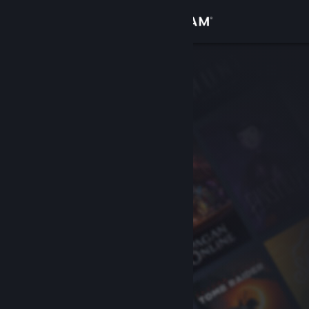
Se connecter
Magasin
Communauté
À propos
Support
Changer la langue
Télécharger l'application mobile Steam
Voir version ordi. du site