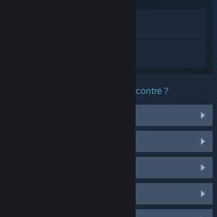
Voir dans le magasin
Voir dans ma bibliothèque
Connectez-vous
pour obtenir de l'aide
sur SteamVR.
Quel est le type de problème rencontré ?
Casque
Contrôleurs
Son
Tracking / Suivi de mouvement