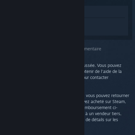
Voir dans le magasin
Connectez-vous
pour obtenir de l'aide
sur Steam Link.
Vous avez choisi le problème :
Aide supplémentaire
Ce problème requiert une analyse plus poussée. Vous pouvez
consulter le groupe de discussions pour obtenir de l'aide de la
communauté ou créer un ticket support pour contacter
l'assistance.
Si vous n'êtes pas satisfait de votre achat, vous pouvez retourner
votre Steam Link gratuitement. Si vous l'avez acheté sur Steam,
vous pouvez effectuer une demande de remboursement ci-
dessous. Autrement, si vous l'avez acheté à un vendeur tiers,
veuillez le contacter directement pour plus de détails sur les
retours.