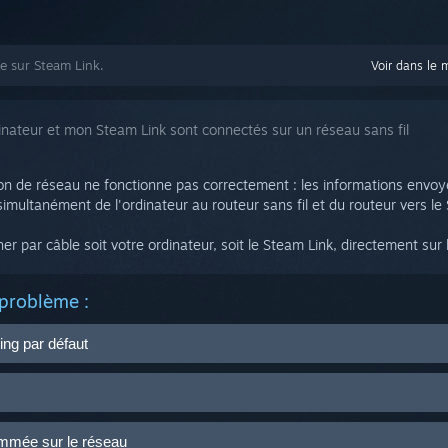
de sur Steam Link.
Voir dans le 
nateur et mon Steam Link sont connectés sur un réseau sans fil
on de réseau ne fonctionne pas correctement : les informations envoyée
imultanément de l'ordinateur au routeur sans fil et du routeur vers le
 par câble soit votre ordinateur, soit le Steam Link, directement sur l
problème :
ing par défaut
Steam Link, sélectionnez Paramètres > Streaming > Options avancées
 streaming à partir du menu principal du Steam Link ou directement via
mmée sur le réseau
 la version bêta du Steam Link - vous pouvez passer à la version bêta 