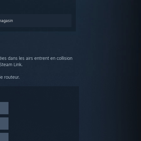
magasin
s dans les airs entrent en collision
 Steam Link.
e routeur.
(Y)
>
 le
depuis