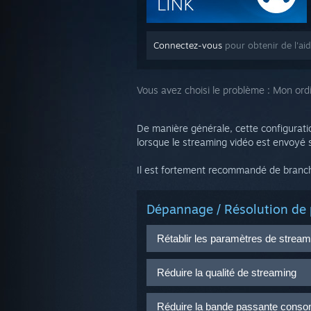
Connectez-vous
pour obtenir de l'ai
Vous avez choisi le problème :
Mon ordi
De manière générale, cette configurati
lorsque le streaming vidéo est envoyé s
Il est fortement recommandé de brancher
Dépannage / Résolution de 
Rétablir les paramètres de stream
Depuis l'écran de démarrage du 
Réduire la qualité de streaming
Réinitialiser
(Y)
.
Vous pouvez ajuster la qualité de
Réduire la bande passante conso
* Cette option n'apparait que sur