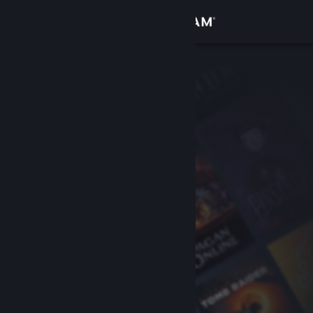
Bejelentkezés
Áruház
Közösség
Névjegy
Támogatás
Nyelvváltás
A Steam mobilalkalmazás beszerzése
Asztali weboldalra váltás