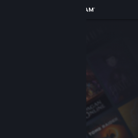
Bejelentkezés
Áruház
Közösség
Névjegy
Támogatás
Nyelvváltás
A Steam mobilalkalmazás beszerzése
Asztali weboldalra váltás