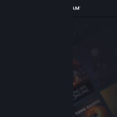
Bejelentkezés
Áruház
Közösség
Névjegy
Támogatás
Nyelvváltás
A Steam mobilalkalmazás beszerzése
Asztali weboldalra váltás