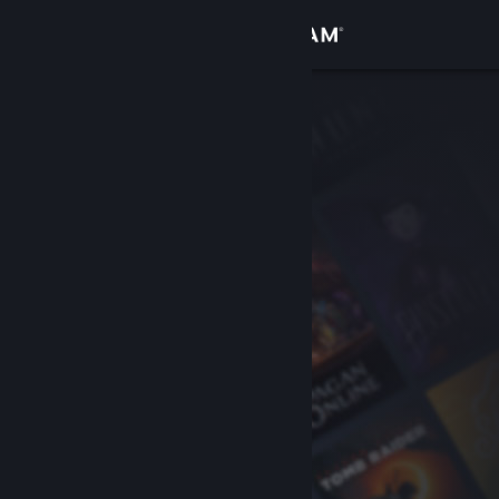
Bejelentkezés
Áruház
Közösség
Névjegy
Támogatás
Nyelvváltás
A Steam mobilalkalmazás beszerzése
Asztali weboldalra váltás