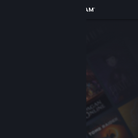
Bejelentkezés
Áruház
Közösség
Névjegy
Támogatás
Nyelvváltás
A Steam mobilalkalmazás beszerzése
Asztali weboldalra váltás