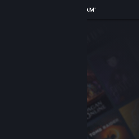
Bejelentkezés
Áruház
Közösség
Névjegy
Támogatás
Nyelvváltás
A Steam mobilalkalmazás beszerzése
Asztali weboldalra váltás