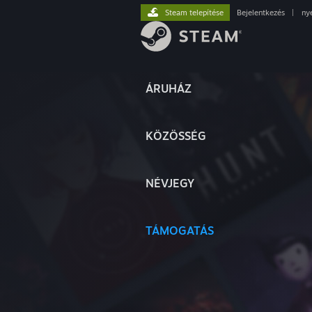
Steam telepítése
Bejelentkezés
|
ny
ÁRUHÁZ
KÖZÖSSÉG
NÉVJEGY
TÁMOGATÁS