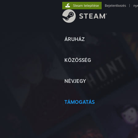
Steam telepítése
Bejelentkezés
|
ny
ÁRUHÁZ
KÖZÖSSÉG
NÉVJEGY
TÁMOGATÁS