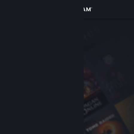
Bejelentkezés
Áruház
Közösség
Névjegy
Támogatás
Nyelvváltás
A Steam mobilalkalmazás beszerzése
Asztali weboldalra váltás