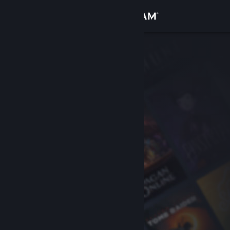
Bejelentkezés
Áruház
Közösség
Névjegy
Támogatás
Nyelvváltás
A Steam mobilalkalmazás beszerzése
Asztali weboldalra váltás