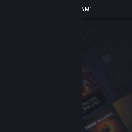
Bejelentkezés
Áruház
Közösség
Névjegy
Támogatás
Nyelvváltás
A Steam mobilalkalmazás beszerzése
Asztali weboldalra váltás