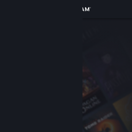
Bejelentkezés
Áruház
Közösség
Névjegy
Támogatás
Nyelvváltás
A Steam mobilalkalmazás beszerzése
Asztali weboldalra váltás