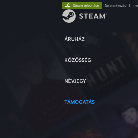
Steam telepítése
Bejelentkezés
|
ny
ÁRUHÁZ
KÖZÖSSÉG
NÉVJEGY
TÁMOGATÁS