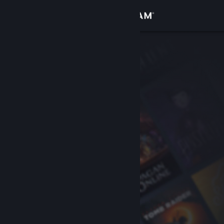
Bejelentkezés
Áruház
Közösség
Névjegy
Támogatás
Nyelvváltás
A Steam mobilalkalmazás beszerzése
Asztali weboldalra váltás