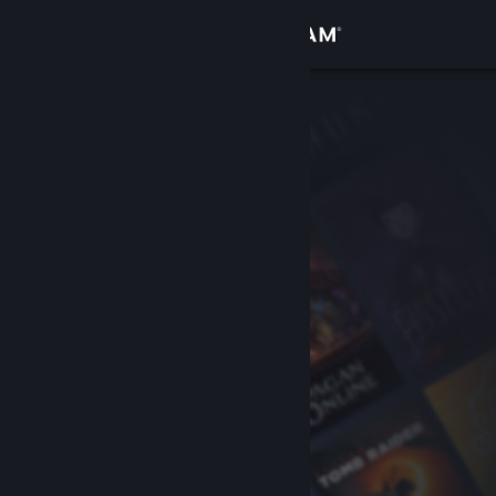
Bejelentkezés
Áruház
Közösség
Névjegy
Támogatás
Nyelvváltás
A Steam mobilalkalmazás beszerzése
Asztali weboldalra váltás