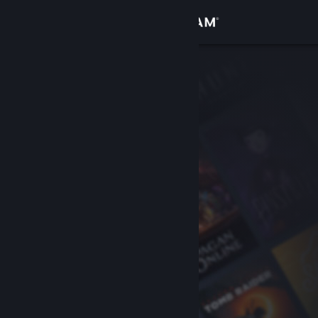
Bejelentkezés
Áruház
Közösség
Névjegy
Támogatás
Nyelvváltás
A Steam mobilalkalmazás beszerzése
Asztali weboldalra váltás