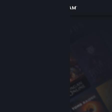
Bejelentkezés
Áruház
Közösség
Névjegy
Támogatás
Nyelvváltás
A Steam mobilalkalmazás beszerzése
Asztali weboldalra váltás