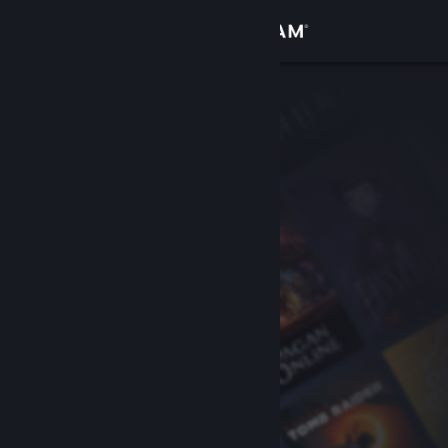
Bejelentkezés
Áruház
Közösség
Névjegy
Támogatás
Nyelvváltás
A Steam mobilalkalmazás beszerzése
Asztali weboldalra váltás