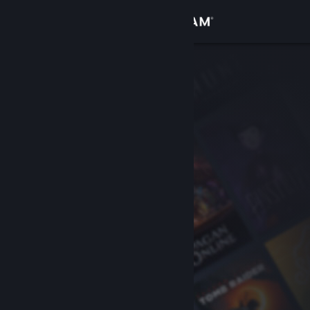
Bejelentkezés
Áruház
Közösség
Névjegy
Támogatás
Nyelvváltás
A Steam mobilalkalmazás beszerzése
Asztali weboldalra váltás