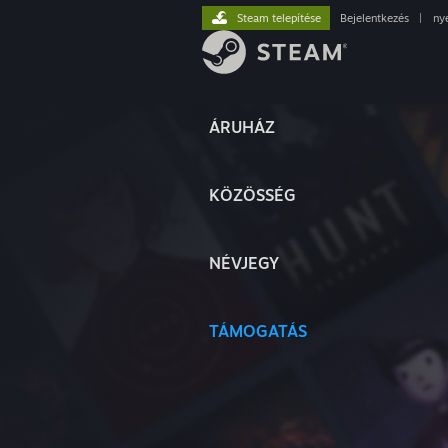
Steam telepítése
Bejelentkezés
|
ny
ÁRUHÁZ
KÖZÖSSÉG
NÉVJEGY
TÁMOGATÁS