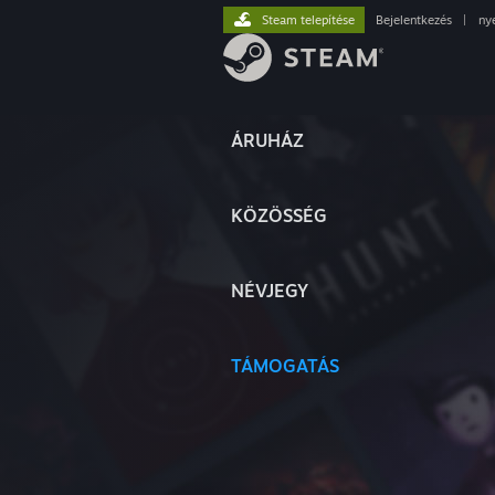
Steam telepítése
Bejelentkezés
|
ny
ÁRUHÁZ
KÖZÖSSÉG
NÉVJEGY
TÁMOGATÁS