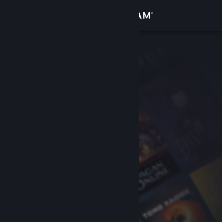
Bejelentkezés
Áruház
Közösség
Névjegy
Támogatás
Nyelvváltás
A Steam mobilalkalmazás beszerzése
Asztali weboldalra váltás