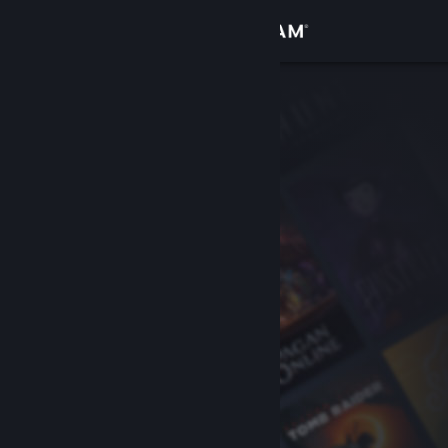
Bejelentkezés
Áruház
Közösség
Névjegy
Támogatás
Nyelvváltás
A Steam mobilalkalmazás beszerzése
Asztali weboldalra váltás