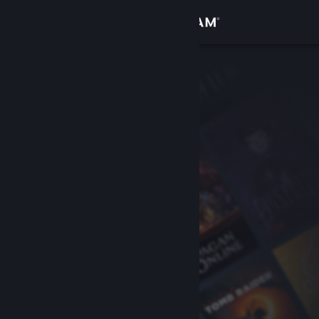
Bejelentkezés
Áruház
Közösség
Névjegy
Támogatás
Nyelvváltás
A Steam mobilalkalmazás beszerzése
Asztali weboldalra váltás