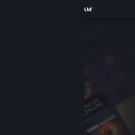
Bejelentkezés
Áruház
Közösség
Névjegy
Támogatás
Nyelvváltás
A Steam mobilalkalmazás beszerzése
Asztali weboldalra váltás