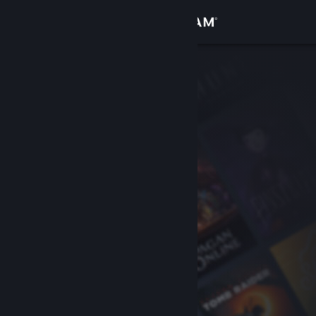
Bejelentkezés
Áruház
Közösség
Névjegy
Támogatás
Nyelvváltás
A Steam mobilalkalmazás beszerzése
Asztali weboldalra váltás