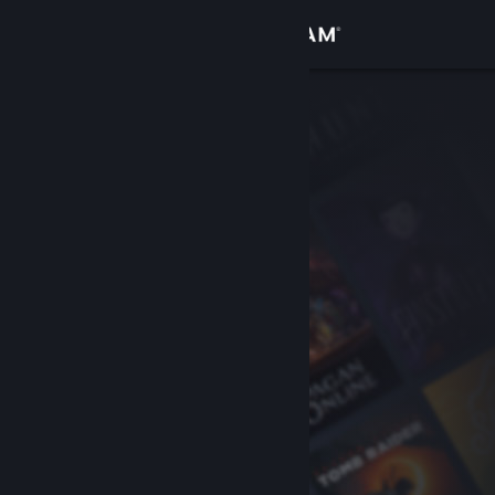
Bejelentkezés
Áruház
Közösség
Névjegy
Támogatás
Nyelvváltás
A Steam mobilalkalmazás beszerzése
Asztali weboldalra váltás