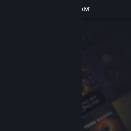
Bejelentkezés
Áruház
Közösség
Névjegy
Támogatás
Nyelvváltás
A Steam mobilalkalmazás beszerzése
Asztali weboldalra váltás