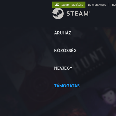
Steam telepítése
Bejelentkezés
|
ny
ÁRUHÁZ
KÖZÖSSÉG
NÉVJEGY
TÁMOGATÁS