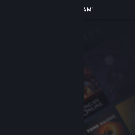
Bejelentkezés
Áruház
Közösség
Névjegy
Támogatás
Nyelvváltás
A Steam mobilalkalmazás beszerzése
Asztali weboldalra váltás