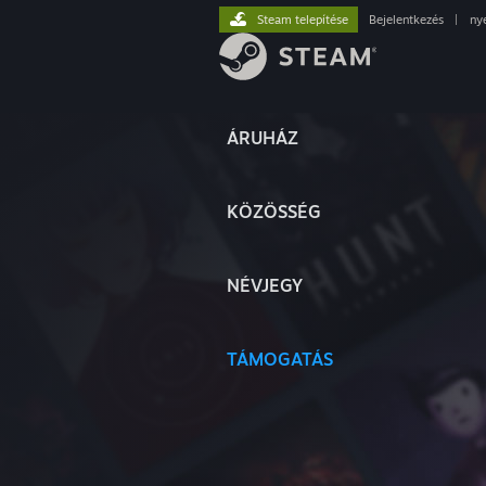
Steam telepítése
Bejelentkezés
|
ny
ÁRUHÁZ
KÖZÖSSÉG
NÉVJEGY
TÁMOGATÁS