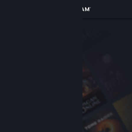
Bejelentkezés
Áruház
Közösség
Névjegy
Támogatás
Nyelvváltás
A Steam mobilalkalmazás beszerzése
Asztali weboldalra váltás