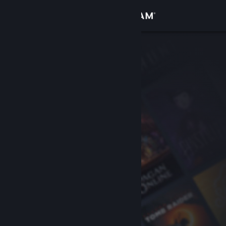
Bejelentkezés
Áruház
Közösség
Névjegy
Támogatás
Nyelvváltás
A Steam mobilalkalmazás beszerzése
Asztali weboldalra váltás