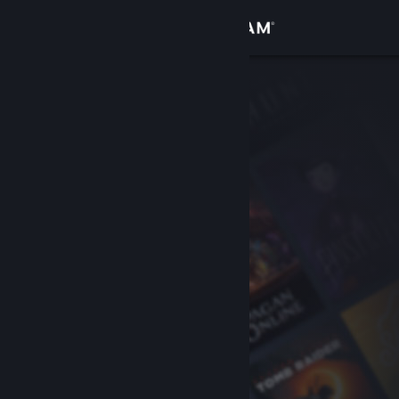
Bejelentkezés
Áruház
Közösség
Névjegy
Támogatás
Nyelvváltás
A Steam mobilalkalmazás beszerzése
Asztali weboldalra váltás