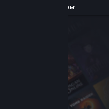
Bejelentkezés
Áruház
Közösség
Névjegy
Támogatás
Nyelvváltás
A Steam mobilalkalmazás beszerzése
Asztali weboldalra váltás