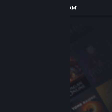
Bejelentkezés
Áruház
Közösség
Névjegy
Támogatás
Nyelvváltás
A Steam mobilalkalmazás beszerzése
Asztali weboldalra váltás